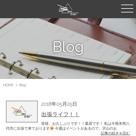
Blog
HOME
Blog
2018年05月25日
出張ライフ！！
皆様、お久しぶりです！！栗原です！ 私は今熊本県八
代市に出張で来ております
今週はイベントがあるので、沢山のお...
記事の続きを読む