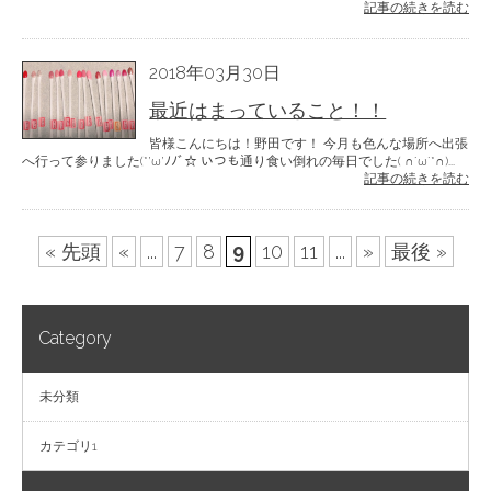
記事の続きを読む
2018年03月30日
最近はまっていること！！
皆様こんにちは！野田です！ 今月も色んな場所へ出張
へ行って参りました(*’ω’ﾉﾉﾞ☆ いつも通り食い倒れの毎日でした( ∩´ω`*∩)...
記事の続きを読む
« 先頭
«
...
7
8
9
10
11
...
»
最後 »
Category
未分類
カテゴリ1