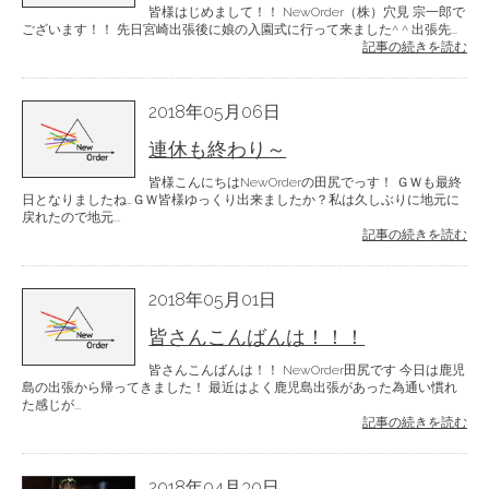
皆様はじめまして！！ NewOrder（株）穴見 宗一郎で
ございます！！ 先日宮崎出張後に娘の入園式に行って来ました^ ^ 出張先...
記事の続きを読む
2018年05月06日
連休も終わり～
皆様こんにちはNewOrderの田尻でっす！ ＧＷも最終
日となりましたね…ＧＷ皆様ゆっくり出来ましたか？私は久しぶりに地元に
戻れたので地元...
記事の続きを読む
2018年05月01日
皆さんこんばんは！！！
皆さんこんばんは！！ NewOrder田尻です 今日は鹿児
島の出張から帰ってきました！ 最近はよく鹿児島出張があった為通い慣れ
た感じが...
記事の続きを読む
2018年04月30日