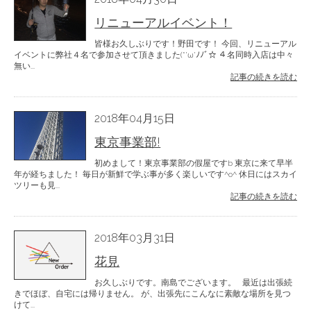
リニューアルイベント！
皆様お久しぶりです！野田です！ 今回、リニューアル
イベントに弊社４名で参加させて頂きました(*’ω’ﾉﾉﾞ☆ ４名同時入店は中々
無い...
記事の続きを読む
2018年04月15日
東京事業部!
初めまして！東京事業部の假屋ですb 東京に来て早半
年が経ちました！ 毎日が新鮮で学ぶ事が多く楽しいです^o^ 休日にはスカイ
ツリーも見...
記事の続きを読む
2018年03月31日
花見
お久しぶりです。南島でございます。 最近は出張続
きでほぼ、自宅には帰りません。 が、出張先にこんなに素敵な場所を見つ
けて...